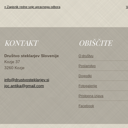
« Zapisnik redne seje upravnega odbora
V
KONTAKT
OBIŠČITE
Društvo steklarjev Slovenije
O društvu
Kozje 37
Poslanstvo
3260 Kozje
Dogodki
info@drustvosteklarjev.si
joc.antika@gmail.com
Fotogalerije
Pristopna izjava
Facebook